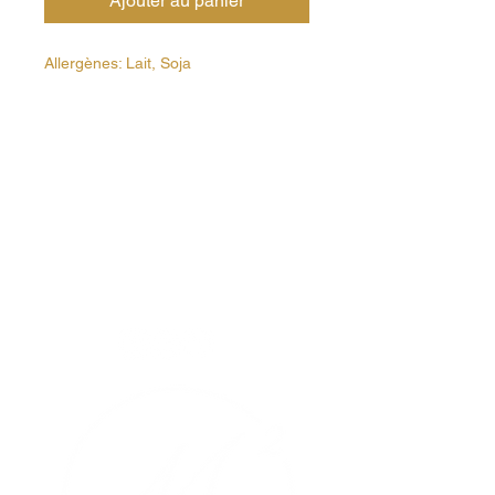
Ajouter au panier
Allergènes: Lait, Soja
Où nous trouver ?
10 Rue Pierre Carbon, 69270
Fontaines-sur-Saône
Nous contacter
04 72 28 86 63
formulaire de contact