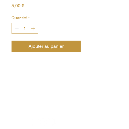
Prix
5,00 €
Quantité
*
Ajouter au panier
Où nous trouver ?
10 Rue Pierre Carbon, 69270
Fontaines-sur-Saône
Nous contacter
04 72 28 86 63
formulaire de contact